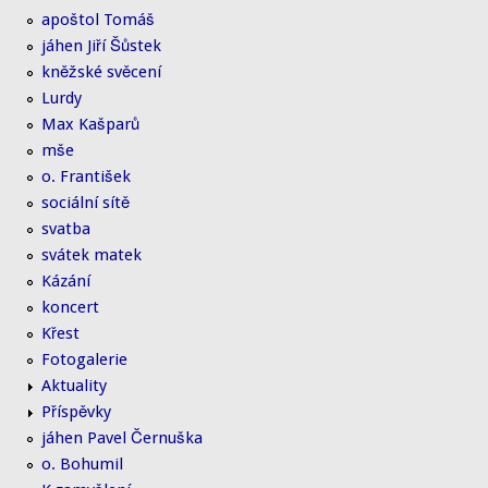
apoštol Tomáš
jáhen Jiří Šůstek
kněžské svěcení
Lurdy
Max Kašparů
mše
o. František
sociální sítě
svatba
svátek matek
Kázání
koncert
Křest
Fotogalerie
Aktuality
Příspěvky
jáhen Pavel Černuška
o. Bohumil