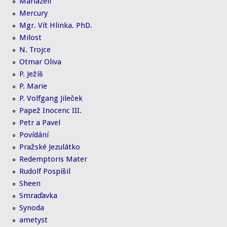
Mariazell
Mercury
Mgr. Vít Hlinka. PhD.
Milost
N. Trojce
Otmar Oliva
P. Ježíš
P. Marie
P. Volfgang Jileček
Papež Inocenc III.
Petr a Pavel
Povídání
Pražské Jezulátko
Redemptoris Mater
Rudolf Pospíšil
Sheen
Smraďavka
Synoda
ametyst