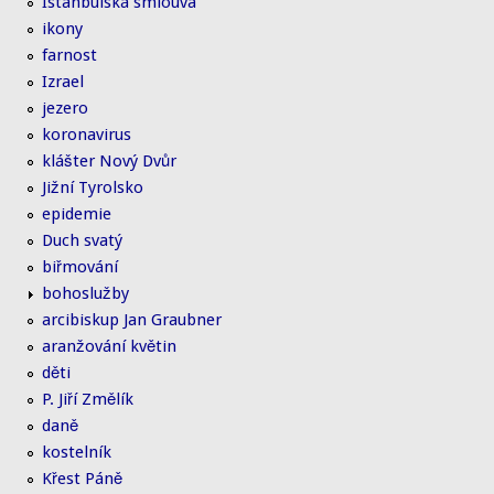
Istanbulská smlouva
ikony
farnost
Izrael
jezero
koronavirus
klášter Nový Dvůr
Jižní Tyrolsko
epidemie
Duch svatý
biřmování
bohoslužby
arcibiskup Jan Graubner
aranžování květin
děti
P. Jiří Změlík
daně
kostelník
Křest Páně