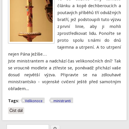
článku a kopě dechberoucích a
poutavých příběhů tří odvážných
bratří, jež podstoupili tuto výzvu
z první linie, aby ji mohli
zprostředkovat lidu. Ponořte se
proto spolu s námi do dnů
tajemna a utrpení. A to utrpení
nejen Pána Ježíše…
Jste ministrantem a nadchází čas velikonočních dní? Tak
se vroucně modlete a ztřeste se, poněvadž přichází vaše
dosud největší výzva. Připravte se na zdlouhavé
ministrantsko - vojenské cvičení ještě před samotným
obřadem...
Tags:
Velikonoce
ministranti
Číst dál
Co znamená býti ministrantem o Velikonocích?