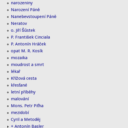
narozeniny
Narození Páně
Nanebevstoupení Páně
Neratov
o. Jiří Šůstek
P. František Cinciala
P. Antonín Hráček
opat M. R. Kosík
mozaika
moudrost a smrt
lékař
Křížová cesta
křesťané
letní příběhy
malování
Mons. Petr Piťha
mezidobí
Cyril a Metoděj
+ Antonín Basler