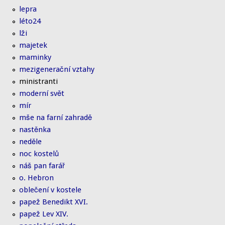
lepra
léto24
lži
majetek
maminky
mezigenerační vztahy
ministranti
moderní svět
mír
mše na farní zahradě
nastěnka
neděle
noc kostelů
náš pan farář
o. Hebron
oblečení v kostele
papež Benedikt XVI.
papež Lev XIV.