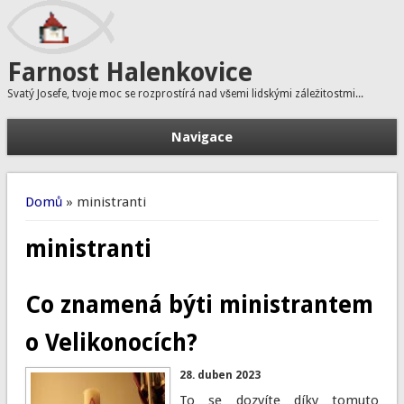
Farnost Halenkovice
Svatý Josefe, tvoje moc se rozprostírá nad všemi lidskými záležitostmi...
Navigace
H
Vyhledávání
Jste zde
Domů
» ministranti
ministranti
Co znamená býti ministrantem
o Velikonocích?
28. duben 2023
To se dozvíte díky tomuto