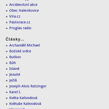
Arcidiecézní akce
Obec Halenkovice
Víra.cz
Pastorace.cz
Proglas radio
Články...
Archanděl Michael
Božské srdce
Butkov
Bůh
Island
Jezuité
Ježíš
Joseph Alois Ratzinger
Karel I.
Květa Kalivodová
Květuše Kalivodová