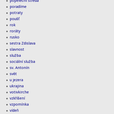
popeleční středa
poradíme
potraty
poušť
rok
roráty
rusko
sestra Zdislava
slavnost
služba
sociální služba
sv. Antonín
svět
u jezera
ukrajina
votivkirche
vzkříšení
vzpomínka
vídeň