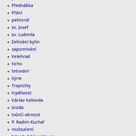
Přednáška
Přání
pektorál
sv. Josef
sv. Ludmila
žehnání bylin
zapomínání
Velehrad
ticho
tetování
Sýrie
Trapistky
trpělivost
Václav Kalivoda
úroda
tvůrčí věrnost
P. Radim Kuchař
rozloučení