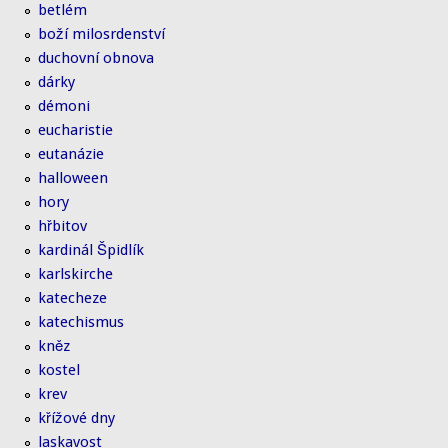
betlém
boží milosrdenství
duchovní obnova
dárky
démoni
eucharistie
eutanázie
halloween
hory
hřbitov
kardinál Špidlík
karlskirche
katecheze
katechismus
kněz
kostel
krev
křížové dny
laskavost